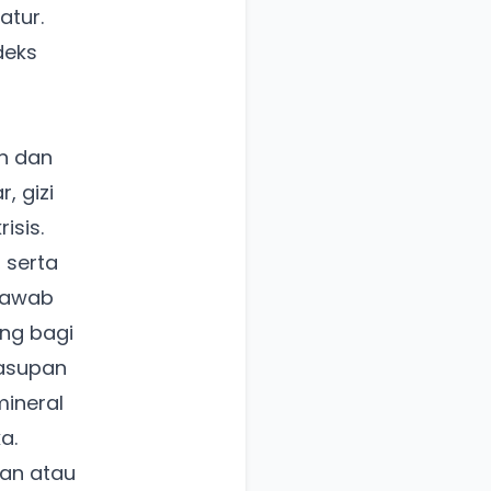
atur.
deks
n dan
, gizi
isis.
 serta
jawab
ing bagi
 asupan
mineral
a.
gan atau