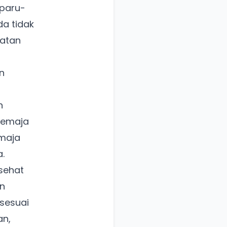
 paru-
da tidak
hatan
n
n
remaja
emaja
.
sehat
n
sesuai
an,