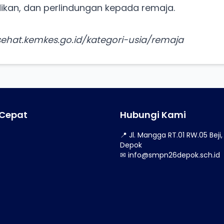
ikan, dan perlindungan kepada remaja.
sehat.kemkes.go.id/kategori-usia/remaja
 Cepat
Hubungi Kami
📍 Jl. Mangga RT.01 RW.05 Beji,
Depok
✉
info@smpn26depok.sch.id