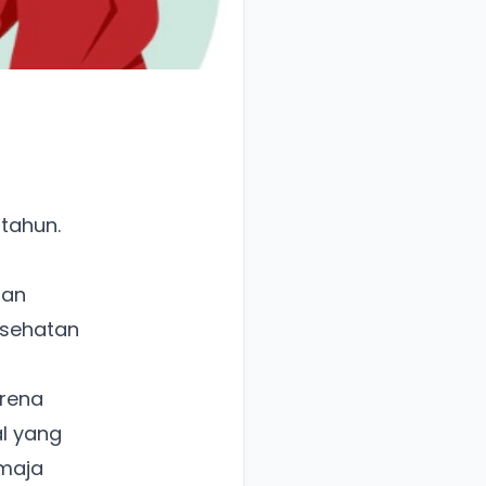
tahun.
dan
esehatan
arena
al yang
emaja